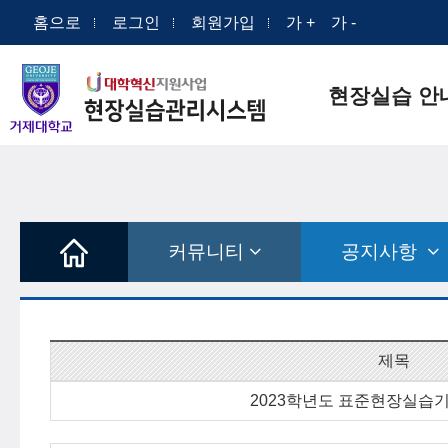
홈으로
로그인
회원가입
가 +
가 -
현장실습 안
커뮤니티
공지사항
제목
2023학년도 표준현장실습기